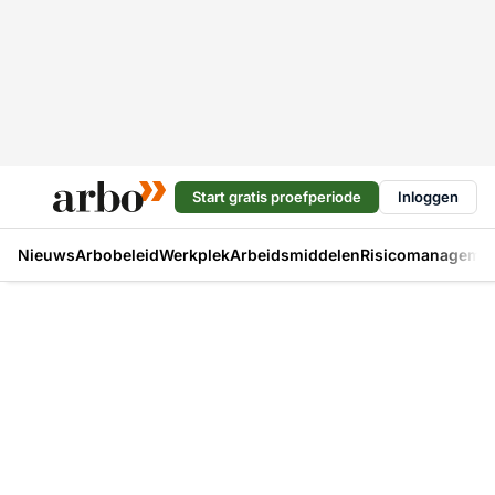
Start gratis proefperiode
Inloggen
Nieuws
Arbobeleid
Werkplek
Arbeidsmiddelen
Risicomanageme