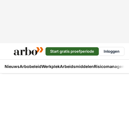
Start gratis proefperiode
Inloggen
Nieuws
Arbobeleid
Werkplek
Arbeidsmiddelen
Risicomanageme