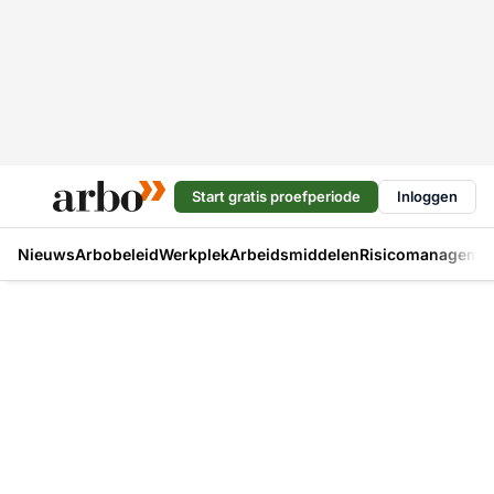
Start gratis proefperiode
Inloggen
Nieuws
Arbobeleid
Werkplek
Arbeidsmiddelen
Risicomanageme