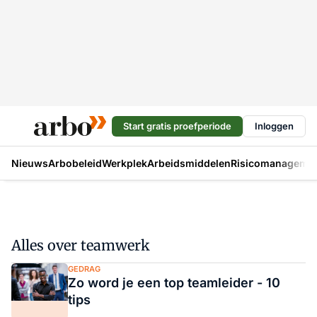
Start gratis proefperiode
Inloggen
Nieuws
Arbobeleid
Werkplek
Arbeidsmiddelen
Risicomanageme
Alles over teamwerk
GEDRAG
Zo word je een top teamleider - 10
tips