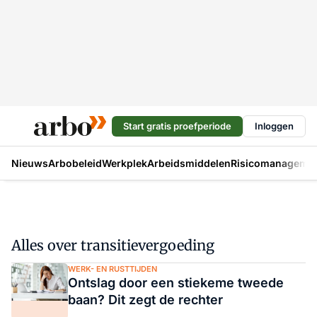
Start gratis proefperiode
Inloggen
Nieuws
Arbobeleid
Werkplek
Arbeidsmiddelen
Risicomanageme
Alles over transitievergoeding
WERK- EN RUSTTIJDEN
Ontslag door een stiekeme tweede
baan? Dit zegt de rechter