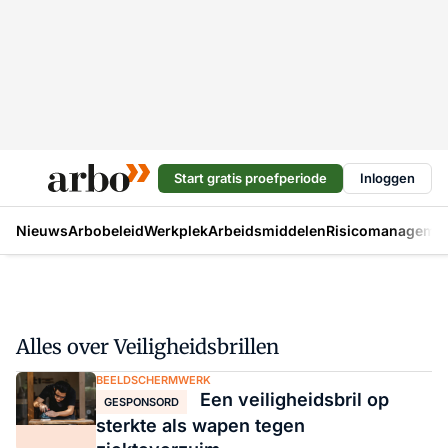
Start gratis proefperiode
Inloggen
Nieuws
Arbobeleid
Werkplek
Arbeidsmiddelen
Risicomanageme
Alles over Veiligheidsbrillen
BEELDSCHERMWERK
Een veiligheidsbril op
GESPONSORD
sterkte als wapen tegen