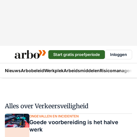
Start gratis proefperiode
Inloggen
Nieuws
Arbobeleid
Werkplek
Arbeidsmiddelen
Risicomanageme
Alles over Verkeersveiligheid
ONGEVALLEN EN INCIDENTEN
Goede voorbereiding is het halve
werk