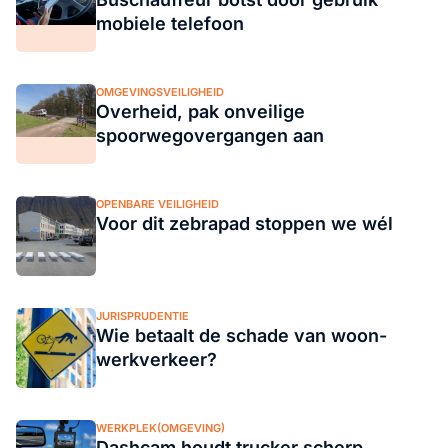
mobiele telefoon
OMGEVINGSVEILIGHEID
Overheid, pak onveilige
spoorwegovergangen aan
OPENBARE VEILIGHEID
Voor dit zebrapad stoppen we wél
JURISPRUDENTIE
Wie betaalt de schade van woon-
werkverkeer?
WERKPLEK(OMGEVING)
Dashcam houdt trucker scherp