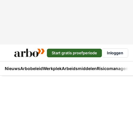
Start gratis proefperiode
Inloggen
Nieuws
Arbobeleid
Werkplek
Arbeidsmiddelen
Risicomanageme