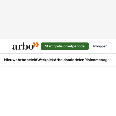
Start gratis proefperiode
Inloggen
Nieuws
Arbobeleid
Werkplek
Arbeidsmiddelen
Risicomanageme