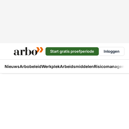
Start gratis proefperiode
Inloggen
Nieuws
Arbobeleid
Werkplek
Arbeidsmiddelen
Risicomanageme