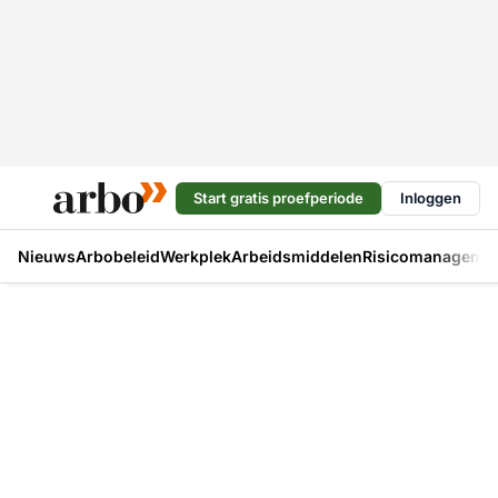
Start gratis proefperiode
Inloggen
Nieuws
Arbobeleid
Werkplek
Arbeidsmiddelen
Risicomanageme