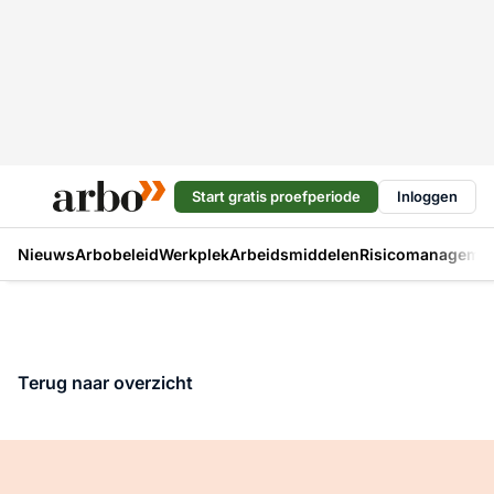
Start gratis proefperiode
Inloggen
Nieuws
Arbobeleid
Werkplek
Arbeidsmiddelen
Risicomanageme
Terug naar overzicht