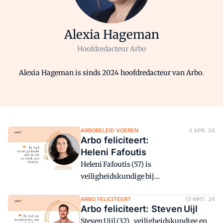
Alexia Hageman
Hoofdredacteur Arbo
Alexia Hageman is sinds 2024 hoofdredacteur van Arbo.
ARBOBELEID VOEREN
3 APR. 26
Arbo feliciteert:
Heleni Fafoutis
Heleni Fafoutis (57) is
veiligheidskundige bij
Aboma Consultancy B.V. (Kennisdomein
Verontreinigde grond en grondwater). Zij
ARBO FELICITEERT
13 MRT. 26
Arbo feliciteert: Steven Uijl
slaagde voor de MVK-opleiding bij
Steven Uijl (32), veiligheidskundige en