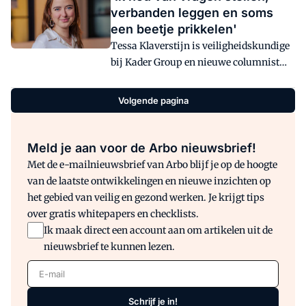
betekent dit concretere kaders en
verbanden leggen en soms
regelgeving, met name rondom
een beetje prikkelen'
beroepsziekten, re-integratie en RI&E.
Tessa Klaverstijn is veiligheidskundige
Tegelijkertijd raken bezuinigingen ook
bij Kader Group en nieuwe columnist
de Arbeidsinspectie, met mogelijke
van Arbo magazine en arbo-online.
gevolgen voor de handhaving en
Jong, enthousiast en leergierig, zo
toezicht. De belangrijkste punten voor
Volgende pagina
omschrijft ze zichzelf. In haar columns
arboprofessionals op een rij.
voor Arbo schrijft Tessa over wat haar
als veiligheidskundige zoal opvalt op de
Meld je aan voor de Arbo nieuwsbrief!
werkvloer. In 5 vragen en antwoorden
Met de e-mailnieuwsbrief van Arbo blijf je op de hoogte
stelt ze zichzelf voor.
van de laatste ontwikkelingen en nieuwe inzichten op
het gebied van veilig en gezond werken. Je krijgt tips
over gratis whitepapers en checklists.
Ik maak direct een account aan om artikelen uit de
nieuwsbrief te kunnen lezen.
E-mail
Schrijf je in!