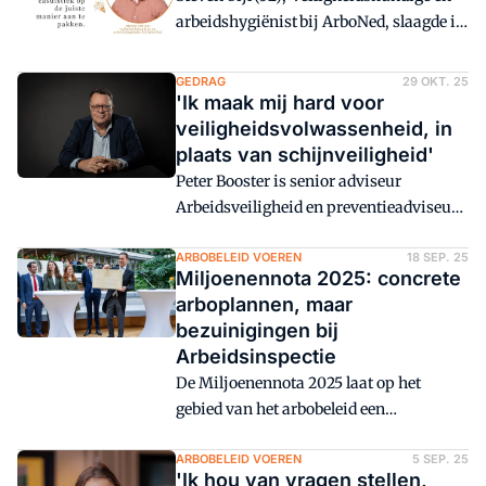
PHOV. Van harte gefeliciteerd!
arbeidshygiënist bij ArboNed, slaagde in
juni 2025 voor de combinatieopleiding
MVK/MAH bij PHOV. Van harte
GEDRAG
29 OKT. 25
gefeliciteerd!
'Ik maak mij hard voor
veiligheidsvolwassenheid, in
plaats van schijnveiligheid'
Peter Booster is senior adviseur
Arbeidsveiligheid en preventieadviseur
bij NS Groep. Met ruim 25 jaar arbo-
ervaring in verschillende functies en
ARBOBELEID VOEREN
18 SEP. 25
Miljoenennota 2025: concrete
rollen, schuwt hij de dialoog niet. Als
arboplannen, maar
nieuwe columnist voor Arbo schrijft hij
bezuinigingen bij
onder meer over de verbinding tussen
Arbeidsinspectie
management en praktijk.
De Miljoenennota 2025 laat op het
gebied van het arbobeleid een
verschuiving zien van plannen naar iets
meer uitvoering. Voor arboprofessionals
ARBOBELEID VOEREN
5 SEP. 25
'Ik hou van vragen stellen,