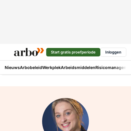
Start gratis proefperiode
Inloggen
Nieuws
Arbobeleid
Werkplek
Arbeidsmiddelen
Risicomanageme