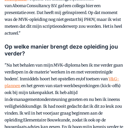
van Aboma Consultancy B.V. gaf een collega hier een
presentatie over. Dat heeft mij geïnspireerd. Op dat moment
was de MVK-opleiding nog niet gestart bij PHOV, maar ik wist
meteen dat dit mijn scriptieonderwerp zou worden. Het is heel
actueel."
Op welke manier brengt deze opleiding jou
verder?
"Na het behalen van mijn MVK-diploma ben ik me verder gaan
verdiepen in de materie 'werken in en met verontreinigde
bodem'. Inmiddels hoort het opstellen en/of toetsen van
V&G-
plannen
en het geven van start-werkbesprekingen (kick-offs)
ook bij mijn takenpakket. Ik heb altijd
in de managementondersteuning gezeten en nu ben ik ineens
veiligheidskundige. Ik had nooit gedacht dat ik dit zo leuk zou
vinden. Ik wil in het voorjaar graag beginnen aan de
opleiding Elementaire Bouwkunde, zodat ik ook op de
bouwplaats advies kan geven. En ik hoop mijn kennis verder te