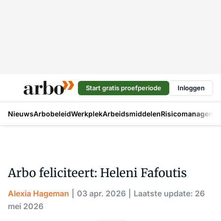
Start gratis proefperiode
Inloggen
Nieuws
Arbobeleid
Werkplek
Arbeidsmiddelen
Risicomanageme
Arbo feliciteert: Heleni Fafoutis
Alexia Hageman
03 apr. 2026
Laatste update: 26
mei 2026