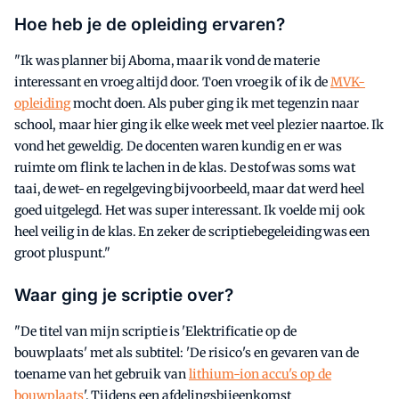
Hoe heb je de opleiding ervaren?
"Ik was planner bij Aboma, maar ik vond de materie
interessant en vroeg altijd door. Toen vroeg ik of ik de
MVK-
opleiding
mocht doen. Als puber ging ik met tegenzin naar
school, maar hier ging ik elke week met veel plezier naartoe. Ik
vond het geweldig. De docenten waren kundig en er was
ruimte om flink te lachen in de klas. De stof was soms wat
taai, de wet- en regelgeving bijvoorbeeld, maar dat werd heel
goed uitgelegd. Het was super interessant. Ik voelde mij ook
heel veilig in de klas. En zeker de scriptiebegeleiding was een
groot pluspunt."
Waar ging je scriptie over?
"De titel van mijn scriptie is 'Elektrificatie op de
bouwplaats' met als subtitel: 'De risico's en gevaren van de
toename van het gebruik van
lithium-ion accu's op de
bouwplaats
'. Tijdens een afdelingsbijeenkomst