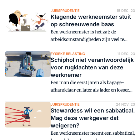
weinig benijdenswaardige positie
verkeren. Hoe kan dat toch zijn, in onze
JURISPRUDENTIE
15 DEC. 23
Klagende werkneemster stuit
mooie rechtsstaat en verzorgingsstaat?
op schreeuwende baas
Een werkneemster is het zat: de
arbeidsomstandigheden zijn veel te
zwaar en dan schreeuwt haar baas ook
nog tegen haar. Nu is ze ziek en dat is
FYSIEKE BELASTING
11 DEC. 23
Schiphol niet verantwoordelijk
zijn schuld, vindt zij.
voor rugklachten van deze
werknemer
Een man die eerst jaren als bagage-
afhandelaar en later als lader en losser
van vrachtvliegtuigen heeft gewerkt op
Schiphol, eist een flinke
JURISPRUDENTIE
24 NOV. 23
Stewardess wil een sabbatical.
schadevergoeding van Schiphol. Maakt
Mag deze werkgever dat
hij een kans?
weigeren?
Een werkneemster neemt een sabbatical,