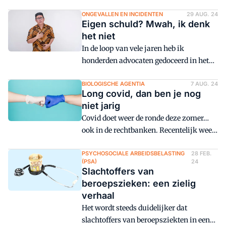
dagelijks veel teksten op je af. Je moet
eigenlijk een topsporter in lezen zijn en
ONGEVALLEN EN INCIDENTEN
29 AUG. 24
Eigen schuld? Mwah, ik denk
het nog leuk vinden ook - begin er
het niet
anders niet aan.
In de loop van vele jaren heb ik
honderden advocaten gedoceerd in het
werkgeversaansprakelijkheidsrecht,
mijn specialisatie. Een groot
BIOLOGISCHE AGENTIA
7 AUG. 24
Long covid, dan ben je nog
discussiepunt tijdens een cursus is
niet jarig
steevast de kwestie van eigen schuld:
Covid doet weer de ronde deze zomer…
wanneer heeft de werknemer eigen
ook in de rechtbanken. Recentelijk wees
schuld aan zijn letsel of beroepsziekte?
de rechtbank Oost-Brabant in een long
covid-zaak een tussenvonnis dat mijn
PSYCHOSOCIALE ARBEIDSBELASTING
28 FEB.
(PSA)
24
aandacht trok.
Slachtoffers van
beroepszieken: een zielig
verhaal
Het wordt steeds duidelijker dat
slachtoffers van beroepsziekten in een