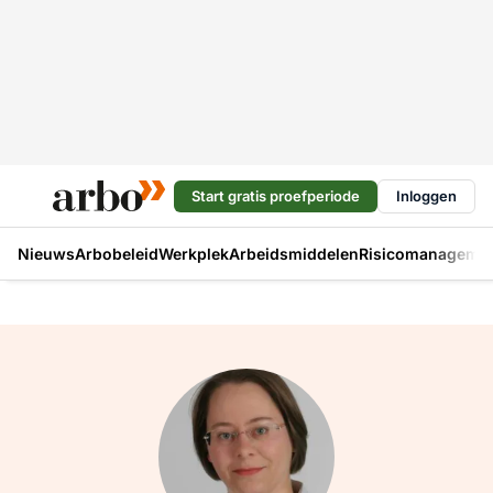
Start gratis proefperiode
Inloggen
Nieuws
Arbobeleid
Werkplek
Arbeidsmiddelen
Risicomanageme