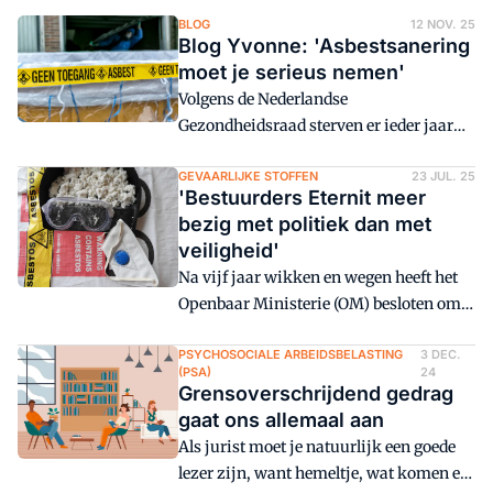
BLOG
12 NOV. 25
Blog Yvonne: 'Asbestsanering
moet je serieus nemen'
Volgens de Nederlandse
Gezondheidsraad sterven er ieder jaar
circa 1.100 mensen aan mesothelioom
en asbestgerelateerde longkanker.
GEVAARLIJKE STOFFEN
23 JUL. 25
'Bestuurders Eternit meer
Volgens buitenlandse statistieken kan
bezig met politiek dan met
dit cijfer voor ons land wel 4 keer zo
veiligheid'
hoog liggen. Namelijk als daarin ook
Na vijf jaar wikken en wegen heeft het
andere vormen van asbestgerelateerde
Openbaar Ministerie (OM) besloten om
kankers zijn inbegrepen die wij in onze
bouwfabrikant Eternit in Goor
eigen statistieken - tot mijn
strafrechtelijk te vervolgen voor
PSYCHOSOCIALE ARBEIDSBELASTING
3 DEC.
bevreemding - niet meerekenen.
(PSA)
24
doodslag en dood door schuld van twee
Grensoverschrijdend gedrag
oud-medewerkers en een partner van
gaat ons allemaal aan
een van hen, als gevolg van langdurige
Als jurist moet je natuurlijk een goede
blootstelling aan asbest.
lezer zijn, want hemeltje, wat komen er