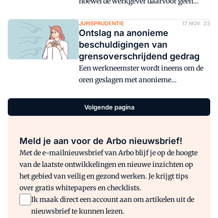
hoewel de werkgever daarvoor geen
toestemming heeft gegeven.
JURISPRUDENTIE
17 NOV. 23
Ontslag na anonieme
beschuldigingen van
grensoverschrijdend gedrag
Een werkneemster wordt ineens om de
oren geslagen met anonieme
aantijgingen. Die komen voor haar uit
de lucht vallen. De werkgever ontslaat
Volgende pagina
haar onmiddellijk. Kan dat zomaar?
Meld je aan voor de Arbo nieuwsbrief!
Met de e-mailnieuwsbrief van Arbo blijf je op de hoogte
van de laatste ontwikkelingen en nieuwe inzichten op
het gebied van veilig en gezond werken. Je krijgt tips
over gratis whitepapers en checklists.
Ik maak direct een account aan om artikelen uit de
nieuwsbrief te kunnen lezen.