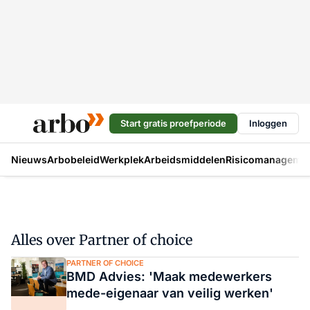
Start gratis proefperiode
Inloggen
Nieuws
Arbobeleid
Werkplek
Arbeidsmiddelen
Risicomanageme
Alles over Partner of choice
PARTNER OF CHOICE
BMD Advies: 'Maak medewerkers
mede-eigenaar van veilig werken'