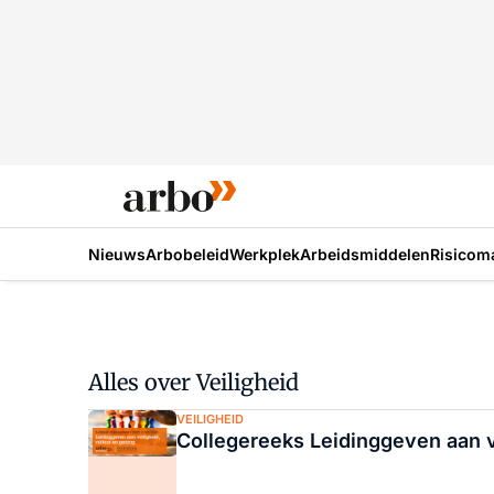
Nieuws
Arbobeleid
Werkplek
Arbeidsmiddelen
Risicom
Alles over Veiligheid
VEILIGHEID
Collegereeks Leidinggeven aan ve