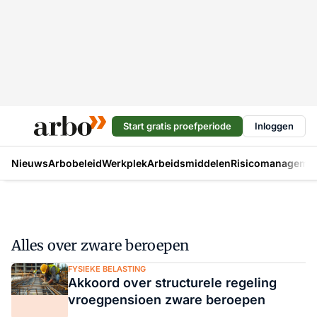
Start gratis proefperiode
Inloggen
Nieuws
Arbobeleid
Werkplek
Arbeidsmiddelen
Risicomanageme
Alles over zware beroepen
FYSIEKE BELASTING
Akkoord over structurele regeling
vroegpensioen zware beroepen