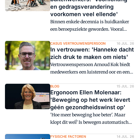
boetes terecht niet (verder) heeft
en gedragsverandering
gematigd.
voorkomen veel ellende'
Binnen enkele decennia is huidkanker
een beroepsziekte geworden. Vooral
buitenwerkers, zoals bouwvakkers,
installateurs en stratenmakers, lopen
CASUS VERTROUWENSPERSOON
16 JUL. 26
In vertrouwen: 'Hanneke dacht
een sterk verhoogd risico. Het goede
zich druk te maken om niets'
nieuws: het is relatief eenvoudig te
Vertrouwenspersoon Arnoud Kok biedt
voorkomen. 'Zonbescherming moet een
medewerkers een luisterend oor en een
vanzelfsprekend onderdeel worden van
helpende hand. Deze keer Hanneke, die
veilig werken.'
dacht dat zij zich druk maakte om niets
BLOG
15 JUL. 26
Ergonoom Ellen Molenaar:
toen de sfeer veranderde na een
'Beweging op het werk levert
meningsverschil over een werkplek.
géén gezondheidswinst op'
'Hoe meer beweging hoe beter'. Maar
klopt dit wel? Is bewegen automatisch
gezond? En levert beweging op het werk
gezondheidsvoordelen op of toch niet?
FYSISCHE FACTOREN
14 JUL. 26