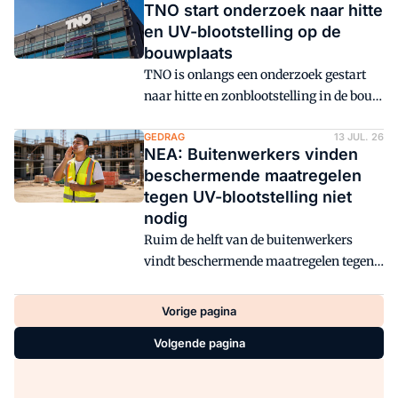
TNO start onderzoek naar hitte
en UV-blootstelling op de
bouwplaats
TNO is onlangs een onderzoek gestart
naar hitte en zonblootstelling in de bouw
en infra. De uitkomsten moeten inzicht
geven in de risico's voor werknemers en
GEDRAG
13 JUL. 26
NEA: Buitenwerkers vinden
leiden tot effectieve maatregelen.
beschermende maatregelen
tegen UV-blootstelling niet
nodig
Ruim de helft van de buitenwerkers
vindt beschermende maatregelen tegen
UV-blootstelling in hun situatie niet
nodig. Ook al bieden werkgevers
Vorige pagina
maatregelen aan, 1 op de 6 werknemers
Volgende pagina
zegt hier (bijna) nooit gebruik van te
maken.