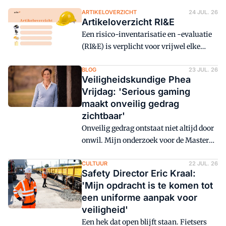
ARTIKELOVERZICHT
24 JUL. 26
Artikeloverzicht RI&E
Een risico-inventarisatie en -evaluatie
(RI&E) is verplicht voor vrijwel elke
organisatie. Maar wat komt er allemaal
bij kijken en hoe pak je het aan? Dit
BLOG
23 JUL. 26
Veiligheidskundige Phea
artikeloverzicht helpt je op weg, van de
Vrijdag: 'Serious gaming
eerste stappen tot verdiepende thema's
maakt onveilig gedrag
en praktische toepassing.
zichtbaar'
Onveilig gedrag ontstaat niet altijd door
onwil. Mijn onderzoek voor de Master
Serious Gaming laat zien hoe serious
gaming de invloed van tijdsdruk,
CULTUUR
22 JUL. 26
Safety Director Eric Kraal:
cultuur en barrières zichtbaar en
'Mijn opdracht is te komen tot
bespreekbaar maakt bij het werken met
een uniforme aanpak voor
gevaarlijke stoffen.
veiligheid'
Een hek dat open blijft staan. Fietsers