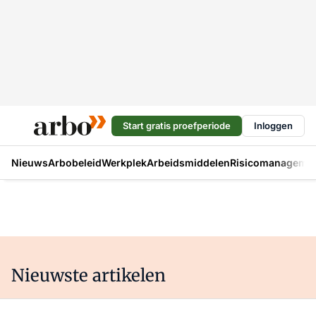
Start gratis proefperiode
Inloggen
Nieuws
Arbobeleid
Werkplek
Arbeidsmiddelen
Risicomanageme
Nieuwste artikelen