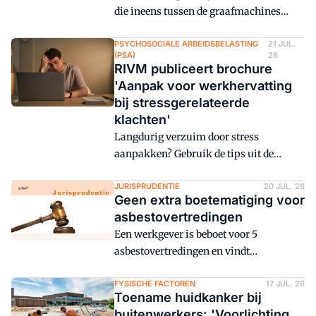
die ineens tussen de graafmachines
staan. De net anders dan geplande inzet
van een kraan. Deze voorbeelden tonen
PSYCHOSOCIALE ARBEIDSBELASTING
21 JUL.
(PSA)
26
Safety Director Eric Kraal hoe kwetsbaar
RIVM publiceert brochure
veiligheid in de bouw kan zijn. Door
'Aanpak voor werkhervatting
wisselende locaties, veel ketenpartners
bij stressgerelateerde
en werkzaamheden die elkaar
klachten'
voortdurend kruisen.
Langdurig verzuim door stress
aanpakken? Gebruik de tips uit de
onlangs verschenen RIVM-brochure:
'Stapsgewijze aanpak
JURISPRUDENTIE
20 JUL. 26
Geen extra boetematiging voor
voor werkhervatting bij
asbestovertredingen
stressgerelateerde klachten.'
Een werkgever is beboet voor 5
asbestovertredingen en vindt
boetematiging op zijn plaats. De
rechtbank denkt daar anders over en
FYSISCHE FACTOREN
17 JUL. 26
Toename huidkanker bij
oordeelt dat de minister van SZW de
buitenwerkers: 'Voorlichting