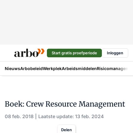
Start gratis proefperiode
Inloggen
Nieuws
Arbobeleid
Werkplek
Arbeidsmiddelen
Risicomanageme
Boek: Crew Resource Management
08 feb. 2018
Laatste update: 13 feb. 2024
Delen