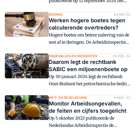
publiceerde op 12 september 2024 het
rapport Arbo in Bedrijf 2022-2023.
Advocaat Paul Verloop licht enkele feiten
GEDRAG
24 MEI 24
Werken hogere boetes tegen
en cijfers toe.
calculerende overtreders?
Hogere boetes om betere naleving van de
wet af te dwingen. De Arbeidsinspectie
denkt dat dit werkt bij de Wet arbeid
vreemdelingen. Gaat die Wav-vlieger
ONGEVALLEN EN INCIDENTEN
26 FEB. 24
Daarom legt de rechtbank
ook op voor Arbowet en Arbobesluit?
SABIC een miljoenenboete op
Op 30 januari 2024 legt de rechtbank
Oost-Brabant het petrochemische bedrijf
SABIC Limburg BV een geldboete op van
10 miljoen euro. Die miljoenenboete
WET- EN REGELGEVING
6 NOV. 23
Monitor Arbeidsongevallen,
kreeg het wegens vier incidenten met
de feiten en cijfers toegelicht
ernstige gevolgen voor mens en milieu,
Op 5 oktober 2023 publiceerde de
waaronder twee arbeidsongevallen.
Nederlandse Arbeidsinspectie de
Monitor Arbeidsongevallen 2022. Paul