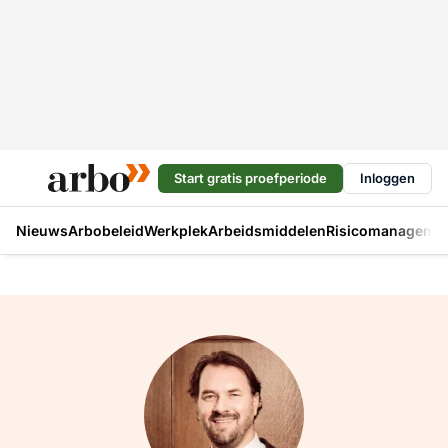
Start gratis proefperiode
Inloggen
Nieuws
Arbobeleid
Werkplek
Arbeidsmiddelen
Risicomanageme