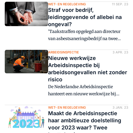
Verloop geeft een beknopte toelichting
WET- EN REGELGEVING
11 SEP. 23
Straf voor bedrijf,
op de feiten en cijfers.
leidinggevende of allebei na
ongeval?
'Taakstraffen opgelegd aan directeur
van asbestsaneringsbedrijf na twee
arbeidsongevallen'. Dat is de kop van een
nieuwsbericht op de website van het
ARBEIDSINSPECTIE
3 APR. 23
Nieuwe werkwijze
Openbaar Ministerie. Hoe kan het OM
Arbeidsinspectie bij
een onderzoek naar een ongeval afdoen?
arbeidsongevallen niet zonder
En wat is er bijzonder aan deze casus?
risico
Paul Verloop legt het uit.
De Nederlandse Arbeidsinspectie
hanteert een nieuwe werkwijze bij
arbeidsongevallen. Werkgevers doen nu
zelf onderzoek naar bepaalde
WET- EN REGELGEVING
3 JAN. 23
Maakt de Arbeidsinspectie
meldingsplichtige arbeidsongevallen.
haar ambitieuze doelstelling
Maar dit kan voor de werkgever risico's
voor 2023 waar? Twee
en onzekerheden met zich meebrengen.