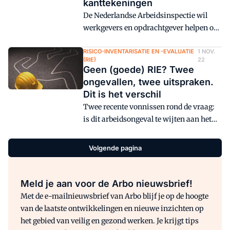
kanttekeningen
De Nederlandse Arbeidsinspectie wil
werkgevers en opdrachtgever helpen om
werken veiliger, gezonder en eerlijker te
maken. Een ambitieuze doelstelling voor
RISICO-INVENTARISATIE EN -EVALUATIE
1 NOV.
(RIE)
22
2023 die valt of staat met effectief
Geen (goede) RIE? Twee
optreden en prioriteren. Advocaat Paul
ongevallen, twee uitspraken.
Verloop plaatst daarbij twee
Dit is het verschil
kanttekeningen.
Twee recente vonnissen rond de vraag:
is dit arbeidsongeval te wijten aan het
ontbreken van een RI&E? In het ene geval
veroordeelt de rechtbank het bedrijf voor
Volgende pagina
overtreding van art. 32 Arbowet. In het
andere geval komt het tot vrijspraak.
Waarin zit 'm het verschil?
Meld je aan voor de Arbo nieuwsbrief!
Met de e-mailnieuwsbrief van Arbo blijf je op de hoogte
van de laatste ontwikkelingen en nieuwe inzichten op
het gebied van veilig en gezond werken. Je krijgt tips