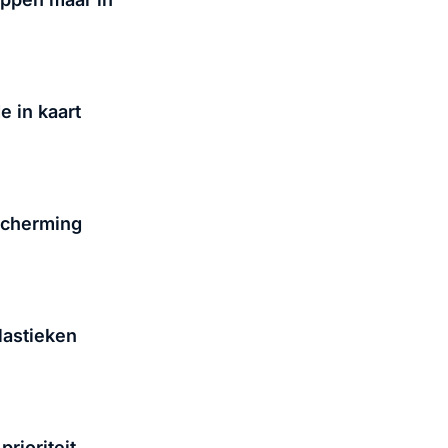
 in kaart
scherming
lastieken
rioriteit