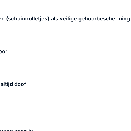
en (schuimrolletjes) als veilige gehoorbescherming
oor
altijd doof
oppen maar in