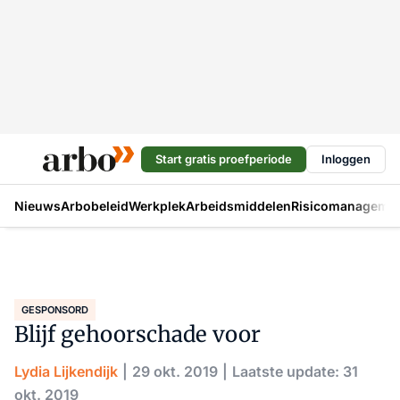
Start gratis proefperiode
Inloggen
Nieuws
Arbobeleid
Werkplek
Arbeidsmiddelen
Risicomanageme
GESPONSORD
Blijf gehoorschade voor
Lydia Lijkendijk
29 okt. 2019
Laatste update: 31
okt. 2019