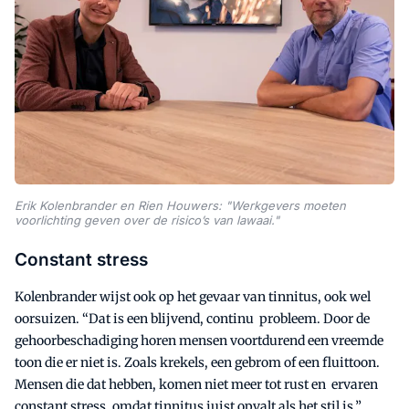
Erik Kolenbrander en Rien Houwers: "Werkgevers moeten
voorlichting geven over de risico’s van lawaai."
Constant stress
Kolenbrander wijst ook op het gevaar van tinnitus, ook wel
oorsuizen. “Dat is een blijvend, continu probleem. Door de
gehoorbeschadiging horen mensen voortdurend een vreemde
toon die er niet is. Zoals krekels, een gebrom of een fluittoon.
Mensen die dat hebben, komen niet meer tot rust en ervaren
constant stress, omdat tinnitus juist opvalt als het stil is.”