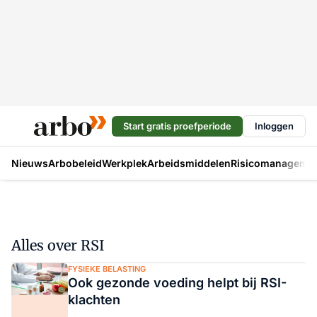
Start gratis proefperiode
Inloggen
Nieuws
Arbobeleid
Werkplek
Arbeidsmiddelen
Risicomanageme
Alles over RSI
FYSIEKE BELASTING
Ook gezonde voeding helpt bij RSI-
klachten