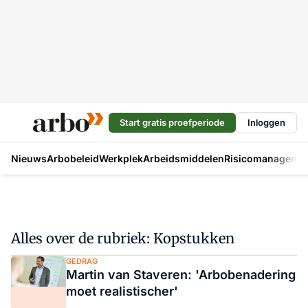
Start gratis proefperiode
Inloggen
Nieuws
Arbobeleid
Werkplek
Arbeidsmiddelen
Risicomanageme
Alles over de rubriek: Kopstukken
GEDRAG
Martin van Staveren: 'Arbobenadering
moet realistischer'