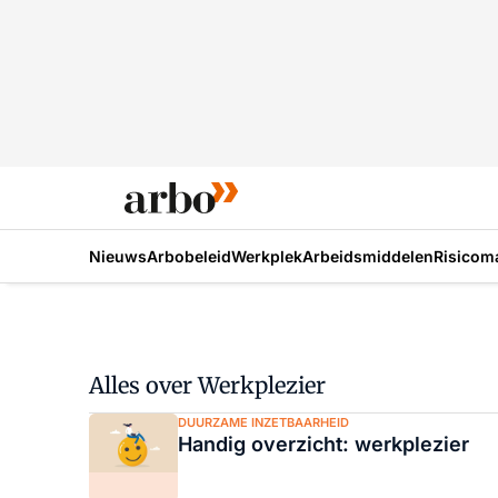
Nieuws
Arbobeleid
Werkplek
Arbeidsmiddelen
Risicom
Alles over Werkplezier
DUURZAME INZETBAARHEID
Handig overzicht: werkplezier