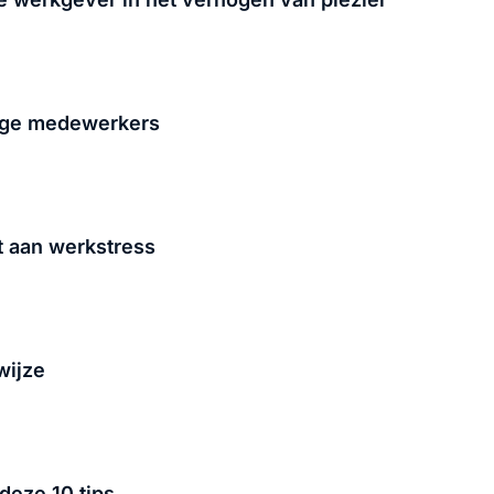
lige medewerkers
t aan werkstress
wijze
deze 10 tips