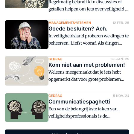
Regelmatig beland ik in discussies of
getallen helpen om iets over veiligheid te
zeggen. Zoals zo ongeveer op iedere
vraag in veiligheid is hier het enige
MANAGEMENTSYSTEMEN
12 FEB. 25
Goede besluiten? Ach.
juiste antwoord: 'Dat hangt ervan af'.
In veiligheidsland proberen we dingen te
Maar we kunnen eens een beetje
beheersen. Liefst vooraf. Als dingen
mijmeren aan de hand van wat officiële
voorspelbaar zijn weten we immers
slachtoffercijfers.
beter hoe ermee om te gaan. Met goede
GEDRAG
28 JAN. 25
Kom niet aan met problemen!
besluiten fouten voorkomen voordat ze
gebeuren, is de beste manier van
Weleens meegemaakt dat je iets hebt
beheersing.
opgemerkt dat voor grote problemen
kan zorgen? En dat degene die je daarop
attendeert, reageert met: 'Prima dat je
GEDRAG
5 NOV. 24
een probleem meldt, maar ik verwacht
Communicatiespaghetti
ook dat je met oplossingen komt'?
Een van de belangrijkste taken van
veiligheidsprofessionals is de
communicatie over diverse aspecten
van veiligheid met anderen. Immers,