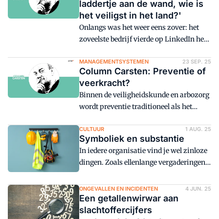
laddertje aan de wand, wie is
mijn mening wilt weten, google dan
het veiligst in het land?'
even.
Onlangs was het weer eens zover: het
zoveelste bedrijf vierde op LinkedIn het
bereiken van een trede op de
Veiligheidsladder. Ik moet dan altijd op
MANAGEMENTSYSTEMEN
23 SEP. 25
Column Carsten: Preventie of
mijn handen zitten, want anders ga ik
veerkracht?
sarcastische commentaren plaatsen. Of
Binnen de veiligheidskunde en arbozorg
misschien het bericht als
wordt preventie traditioneel als het
'misinformation' melden.
hoogste goed gezien. Zoals het
spreekwoord (met betrekking tot een
CULTUUR
1 AUG. 25
Symboliek en substantie
ander, verwant vakgebied) zegt:
In iedere organisatie vind je wel zinloze
'Voorkomen is beter dan genezen'.
dingen. Zoals ellenlange vergaderingen
waar niets uitkomt, holle retoriek in de
communicatie of procedures die nergens
ONGEVALLEN EN INCIDENTEN
4 JUN. 25
Een getallenwirwar aan
goed voor lijken te zijn.
slachtoffercijfers