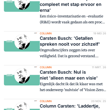
compleet met stap ervoor en
erna'
Een risico-inventarisatie en -evaluatie
(RI&E) wordt vaak gedaan als een proces
waarin aandacht is voor de juiste
uitvoering van een aantal logisch
COLUMN
19 MEI 26
Carsten Busch: 'Getallen
opeenvolgende stappen. Maar hoe zit
spreken nooit voor zichzelf'
het met de stappen voor en na de RI&E?
Ongevallencijfers zeggen iets over
veiligheid. Dat is gezond verstand.
Immers, waar veel ongevallen gebeuren
is het onveilig.
COLUMN
11 MRT. 26
Carsten Busch: Nul is
niet 'alleen maar een visie'
Eigenlijk dacht ik dat ik klaar was met
het onderwerp 'nulvisie' of 'Vision Zero'.
Alles wat erover gezegd moet worden, is
gezegd en ik heb er eerlijk gezegd een
COLUMN
20 NOV. 25
Column Carsten: 'Laddertje,
hekel aan om mezelf te herhalen. Als je