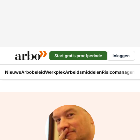
Start gratis proefperiode
Inloggen
Nieuws
Arbobeleid
Werkplek
Arbeidsmiddelen
Risicomanageme