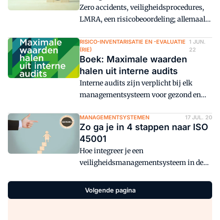
Zero accidents, veiligheidsprocedures,
preventiemaatregelen nemen.
LMRA, een risicobeoordeling; allemaal
op zich niks mis mee. Maar
veiligheidskundigen moeten loskomen
RISICO-INVENTARISATIE EN -EVALUATIE
1 JUN.
(RIE)
22
van hun absolute geloof in deze zaken,
Boek: Maximale waarden
vindt Jan Dillen. Zij moeten meer leren
halen uit interne audits
relativeren.
Interne audits zijn verplicht bij elk
managementsysteem voor gezond en
veilig werken, kwaliteit of milieu. Maar
met welk doel voeren we ze uit?
MANAGEMENTSYSTEMEN
17 JUL. 20
Zo ga je in 4 stappen naar ISO
45001
Hoe integreer je een
veiligheidsmanagementsysteem in de
organisatie? In 4 stappen naar ISO 45001
met behulp van Plan-Do-Check-Act uit
Volgende pagina
de Deming Circle.