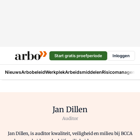
Start gratis proefperiode
Inloggen
Nieuws
Arbobeleid
Werkplek
Arbeidsmiddelen
Risicomanageme
Jan Dillen
Auditor
Jan Dillen
, is
auditor
kwaliteit, veiligheid en milieu bij BCCA