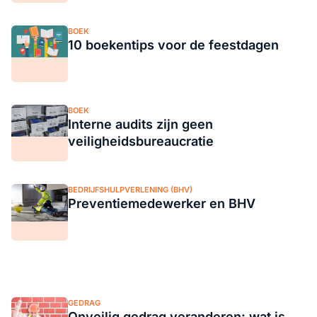
BOEK
10 boekentips voor de feestdagen
BOEK
Interne audits zijn geen
veiligheidsbureaucratie
BEDRIJFSHULPVERLENING (BHV)
Preventiemedewerker en BHV
GEDRAG
Onveilig gedrag veranderen: wat is