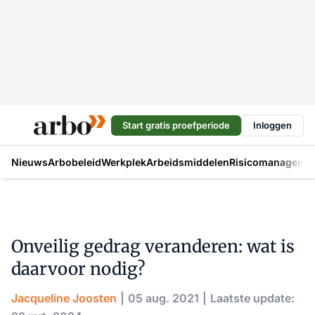
Start gratis proefperiode
Inloggen
Nieuws
Arbobeleid
Werkplek
Arbeidsmiddelen
Risicomanageme
Onveilig gedrag veranderen: wat is
daarvoor nodig?
Jacqueline Joosten
05 aug. 2021
Laatste update: