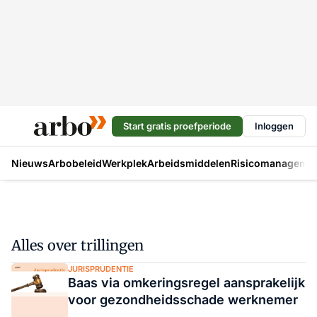
Start gratis proefperiode
Inloggen
Nieuws
Arbobeleid
Werkplek
Arbeidsmiddelen
Risicomanageme
Alles over trillingen
JURISPRUDENTIE
Baas via omkeringsregel aansprakelijk
voor gezondheidsschade werknemer