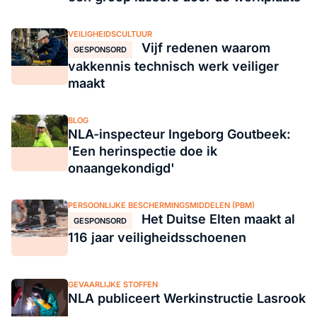
VEILIGHEIDSCULTUUR
Vijf redenen waarom
GESPONSORD
vakkennis technisch werk veiliger
maakt
BLOG
NLA-inspecteur Ingeborg Goutbeek:
'Een herinspectie doe ik
onaangekondigd'
PERSOONLIJKE BESCHERMINGSMIDDELEN (PBM)
Het Duitse Elten maakt al
GESPONSORD
116 jaar veiligheidsschoenen
GEVAARLIJKE STOFFEN
NLA publiceert Werkinstructie Lasrook