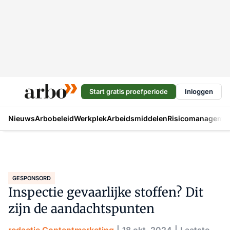
Start gratis proefperiode
Inloggen
Nieuws
Arbobeleid
Werkplek
Arbeidsmiddelen
Risicomanageme
GESPONSORD
Inspectie gevaarlijke stoffen? Dit
zijn de aandachtspunten