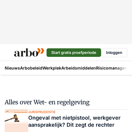
Start gratis proefperiode
Inloggen
Nieuws
Arbobeleid
Werkplek
Arbeidsmiddelen
Risicomanageme
Alles over Wet- en regelgeving
JURISPRUDENTIE
Ongeval met nietpistool, werkgever
aansprakelijk? Dit zegt de rechter