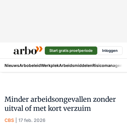
Start gratis proefperiode
Inloggen
Nieuws
Arbobeleid
Werkplek
Arbeidsmiddelen
Risicomanageme
Minder arbeidsongevallen zonder
uitval of met kort verzuim
CBS
17 feb. 2026