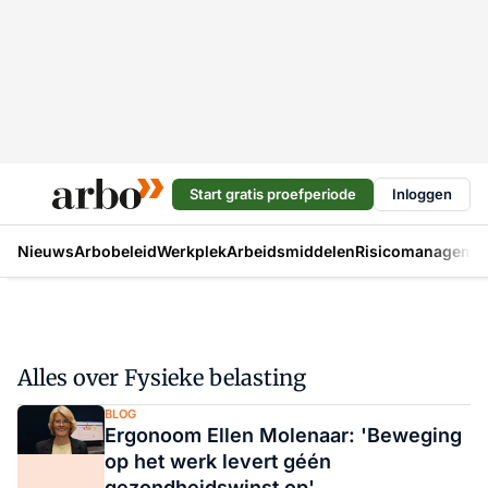
Start gratis proefperiode
Inloggen
Nieuws
Arbobeleid
Werkplek
Arbeidsmiddelen
Risicomanageme
Alles over Fysieke belasting
BLOG
Ergonoom Ellen Molenaar: 'Beweging
op het werk levert géén
gezondheidswinst op'