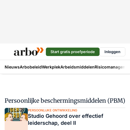
Start gratis proefperiode
Inloggen
Nieuws
Arbobeleid
Werkplek
Arbeidsmiddelen
Risicomanageme
Persoonlijke beschermingsmiddelen (PBM)
PERSOONLIJKE ONTWIKKELING
Studio Gehoord over effectief
leiderschap, deel II