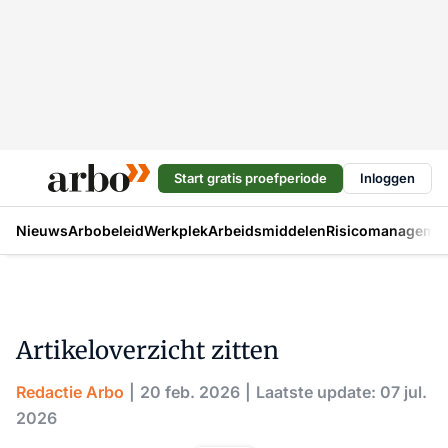
Start gratis proefperiode
Inloggen
Nieuws
Arbobeleid
Werkplek
Arbeidsmiddelen
Risicomanageme
Artikeloverzicht zitten
Redactie Arbo
20 feb. 2026
Laatste update: 07 jul.
2026