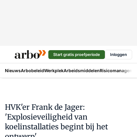
Start gratis proefperiode
Inloggen
Nieuws
Arbobeleid
Werkplek
Arbeidsmiddelen
Risicomanageme
HVK'er Frank de Jager:
'Explosieveiligheid van
koelinstallaties begint bij het
ontwerp'