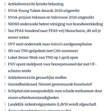
Artikeloverzicht fysieke belasting
NVvA-Young Talent Awards 2026 uitgereikt
NVvA-prijzen Vakman en Vakvrouw 2026 uitgereikt
NIOSH onderzoekt betere reiniging van brandweerkleding
Van PFAS-houdend naar PFAS-vrij blusschuim, dit wil je
erover weten
OVV start onderzoek naar risico's aardgasexplosies
SIS van TNO geüpdatet met CAS-nummers
Loket Zwaar Werk van TNO op 1 april open
FNV opent meldpunt voor bouwpersoneel dat met UF-
schuim werkt
Artikeloverzicht gevaarlijke stoffen
Gezondheidsraad: Nieuwe grenswaarde kwartsstof
Schiphol niet aansprakelijk voor schade werknemer door
zware arbeidsomstandigheden
Landelijk Asbestvolgsysteem (LAVS) wordt afgeschaft
'Deze asbestdatabase is gewoon nodig'