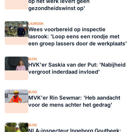
op het werk levert géén
gezondheidswinst op'
LASROOK
Wees voorbereid op inspectie
lasrook: 'Loop eens een rondje met
een groep lassers door de werkplaats'
BLOG
HVK'er Saskia van der Put: 'Nabijheid
vergroot inderdaad invloed'
BLOG
MVK'er Rin Sewmar: 'Heb aandacht
voor de mens achter het gedrag'
BLOG
NLA-inspecteur Ingeborg Goutbeek: