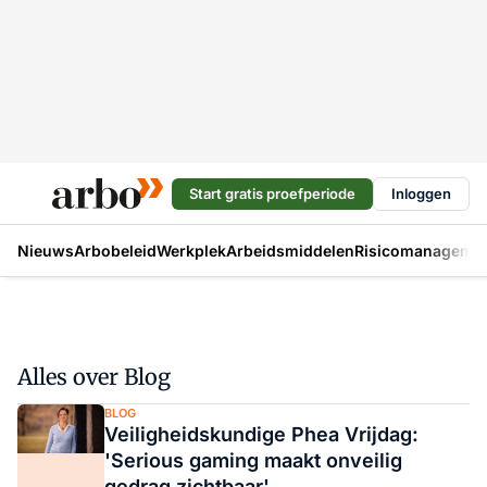
Start gratis proefperiode
Inloggen
Nieuws
Arbobeleid
Werkplek
Arbeidsmiddelen
Risicomanageme
Alles over Blog
BLOG
Veiligheidskundige Phea Vrijdag:
'Serious gaming maakt onveilig
gedrag zichtbaar'