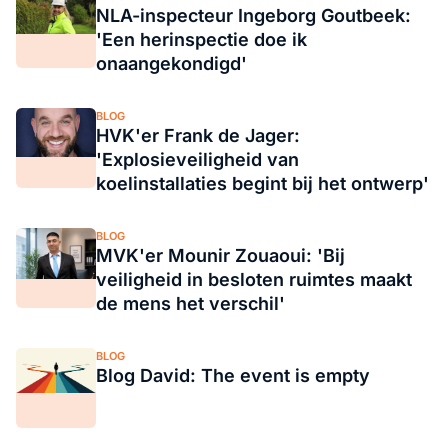
NLA-inspecteur Ingeborg Goutbeek:
'Een herinspectie doe ik
onaangekondigd'
BLOG
HVK'er Frank de Jager:
'Explosieveiligheid van
koelinstallaties begint bij het ontwerp'
BLOG
MVK'er Mounir Zouaoui: 'Bij
veiligheid in besloten ruimtes maakt
de mens het verschil'
BLOG
Blog David: The event is empty