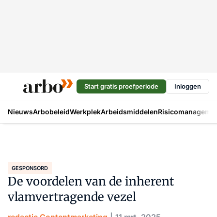
Start gratis proefperiode
Inloggen
Nieuws
Arbobeleid
Werkplek
Arbeidsmiddelen
Risicomanageme
GESPONSORD
De voordelen van de inherent
vlamvertragende vezel