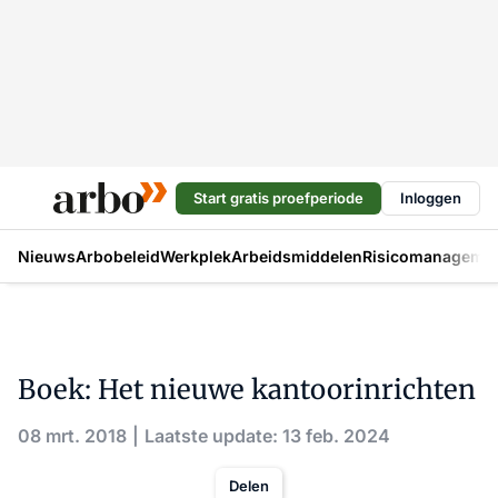
Start gratis proefperiode
Inloggen
Nieuws
Arbobeleid
Werkplek
Arbeidsmiddelen
Risicomanageme
Boek: Het nieuwe kantoorinrichten
08 mrt. 2018
Laatste update: 13 feb. 2024
Delen