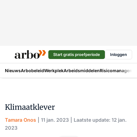
Start gratis proefperiode
Inloggen
Nieuws
Arbobeleid
Werkplek
Arbeidsmiddelen
Risicomanageme
Klimaatklever
Tamara Onos
11 jan. 2023
Laatste update: 12 jan.
2023