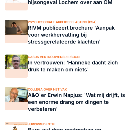
hijsongeval Lochem over aan OM
PSYCHOSOCIALE ARBEIDSBELASTING (PSA)
RIVM publiceert brochure 'Aanpak
voor werkhervatting bij
stressgerelateerde klachten'
CASUS VERTROUWENSPERSOON
In vertrouwen: 'Hanneke dacht zich
druk te maken om niets'
COLLEGA OVER HET VAK
A&O'er Erwin Napjus: 'Wat mij drijft, is
een enorme drang om dingen te
verbeteren'
JURISPRUDENTIE
Burn-out door pestgedrag en