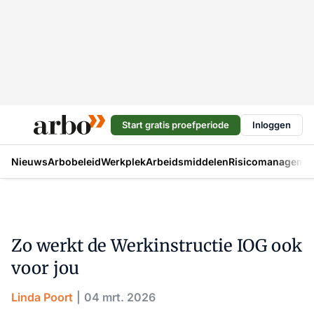
Start gratis proefperiode
Inloggen
Nieuws
Arbobeleid
Werkplek
Arbeidsmiddelen
Risicomanageme
Zo werkt de Werkinstructie IOG ook
voor jou
Linda Poort
04 mrt. 2026