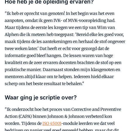
Hoe heb je de opleiding ervaren?
"Ik heb er oprecht van genoten! In het begin was het even
aanpoten, omdat ik geen IVK- of MVK-vooropleiding had.
Maar tijdens de eerste les kregen we een tip van Wim van
Alphen die ik meteen heb toegepast: 'Bereid elke les goed voor,
maak tijdens de les aantekeningen en herhaal de stof ongeveer
twee weken later.' Dat heeft er echt voor gezorgd dat de
informatie goed bleef hangen. De lessen waren van hoge
kwaliteit en de zeer ervaren docenten brachten de stof op een
praktische manier. Daarnaast stonden mijn klasgenoten en
mentoren altijd klaar om te helpen. Iedereen hield elkaar
scherp om het beste resultaat te behalen."
Waar ging je scriptie over?
"Ik onderzocht hoe het proces van Corrective and Preventive
Action (CAPA) binnen Johnson & Johnson verbeterd kon
worden. Tijdens de
ISO 45001
-module leerden we dat veel
bedrijven op papier veel goed geregeld hebben, maar dat dit