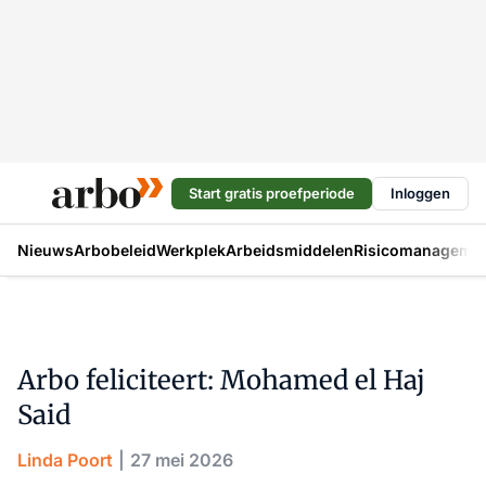
Start gratis proefperiode
Inloggen
Nieuws
Arbobeleid
Werkplek
Arbeidsmiddelen
Risicomanageme
Arbo feliciteert: Mohamed el Haj
Said
Linda Poort
27 mei 2026