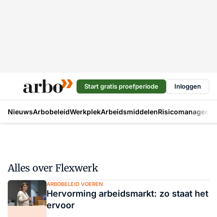
Start gratis proefperiode
Inloggen
Nieuws
Arbobeleid
Werkplek
Arbeidsmiddelen
Risicomanageme
Alles over Flexwerk
ARBOBELEID VOEREN
Hervorming arbeidsmarkt: zo staat het
ervoor