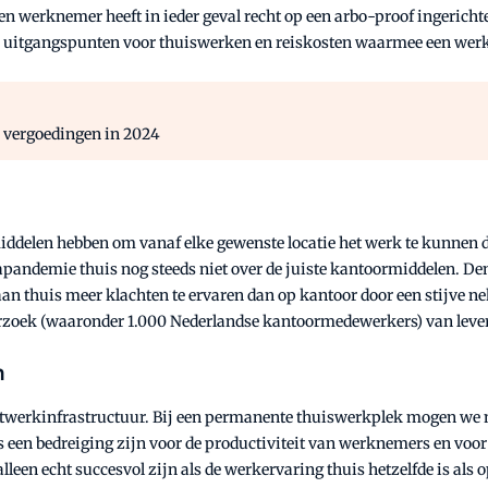
en werknemer heeft in ieder geval recht op een arbo-proof ingericht
lden uitgangspunten voor thuiswerken en reiskosten waarmee een we
r vergoedingen in 2024
ddelen hebben om vanaf elke gewenste locatie het werk te kunnen 
pandemie thuis nog steeds niet over de juiste kantoormiddelen. Den
an thuis meer klachten te ervaren dan op kantoor door een stijve ne
derzoek (waaronder 1.000 Nederlandse kantoormedewerkers) van leve
n
etwerkinfrastructuur. Bij een permanente thuiswerkplek mogen we 
en bedreiging zijn voor de productiviteit van werknemers en voor d
een echt succesvol zijn als de werkervaring thuis hetzelfde is als o