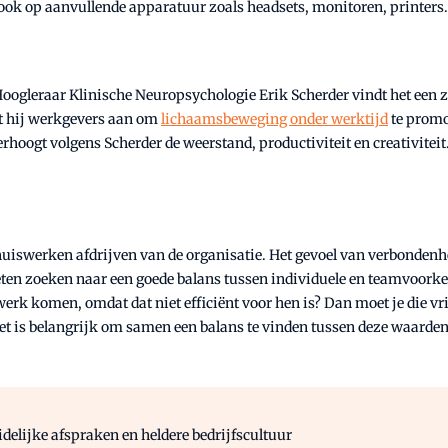
 ook op aanvullende apparatuur zoals headsets, monitoren, printers.
. Hoogleraar Klinische Neuropsychologie Erik Scherder vindt het ee
t hij werkgevers aan om
lichaamsbeweging onder werktijd
te promo
rhoogt volgens Scherder de weerstand, productiviteit en creativitei
uiswerken afdrijven van de organisatie. Het gevoel van verbondenh
en zoeken naar een goede balans tussen individuele en teamvoorkeu
werk komen, omdat dat niet efficiënt voor hen is? Dan moet je die v
 is belangrijk om samen een balans te vinden tussen deze waarden.
uidelijke afspraken en heldere bedrijfscultuur