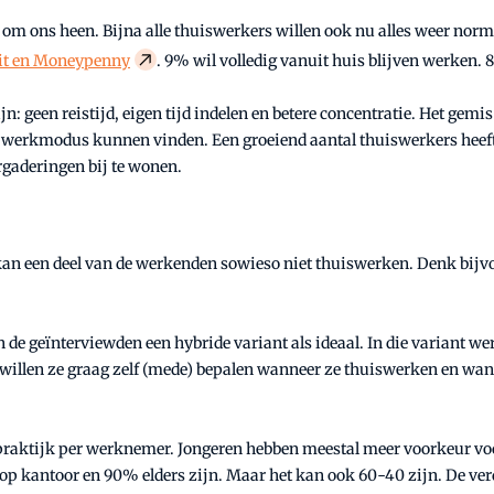
om ons heen. Bijna alle thuiswerkers willen ook nu alles weer normaa
eit en Moneypenny
. 9% wil volledig vanuit huis blijven werken. 
geen reistijd, eigen tijd indelen en betere concentratie. Het gemis v
e werkmodus kunnen vinden. Een groeiend aantal thuiswerkers heeft 
rgaderingen bij te wonen.
kan een deel van de werkenden
sowieso niet thuiswerken. Denk bijvo
geïnterviewden een hybride variant als ideaal. In die variant werk
j willen ze graag zelf (mede) bepalen wanneer ze thuiswerken en wan
praktijk per werknemer. Jongeren hebben meestal meer voorkeur voor
 kantoor en 90% elders zijn. Maar het kan ook 60-40 zijn. De verd