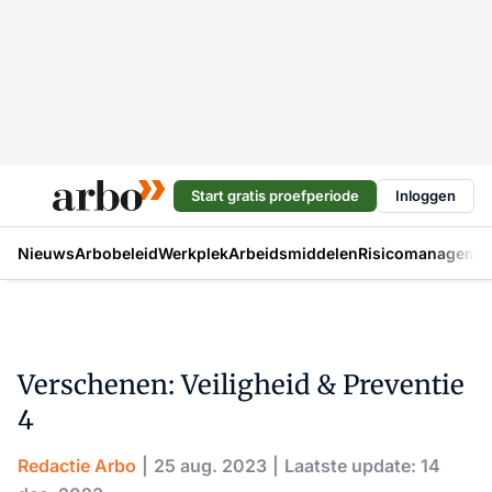
Start gratis proefperiode
Inloggen
Nieuws
Arbobeleid
Werkplek
Arbeidsmiddelen
Risicomanageme
Verschenen: Veiligheid & Preventie
4
Redactie Arbo
25 aug. 2023
Laatste update: 14