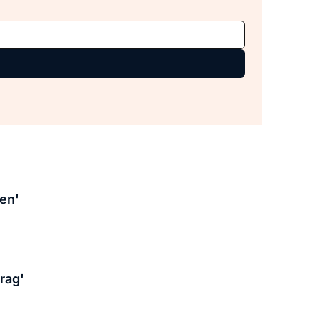
ten'
rag'