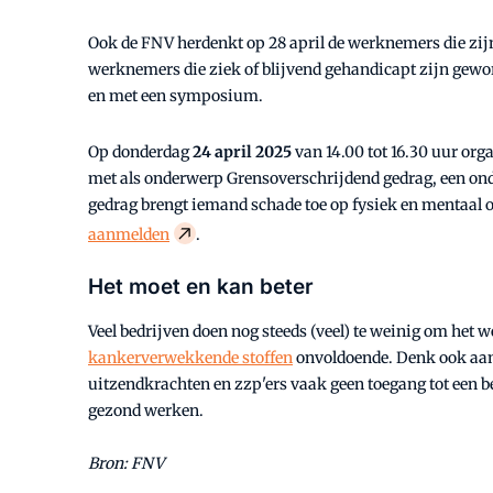
Ook de FNV herdenkt op 28 april de werknemers die zijn ov
werknemers die ziek of blijvend gehandicapt zijn gewo
en met een symposium.
Op donderdag
24 april 2025
van 14.00 tot 16.30 uur or
met als onderwerp Grensoverschrijdend gedrag, een onde
gedrag brengt iemand schade toe op fysiek en mentaal of
aanmelden
.
Het moet en kan beter
Veel bedrijven doen nog steeds (veel) te weinig om he
kankerverwekkende stoffen
onvoldoende. Denk ook aan 
uitzendkrachten en zzp'ers vaak geen toegang tot een b
gezond werken.
Bron: FNV