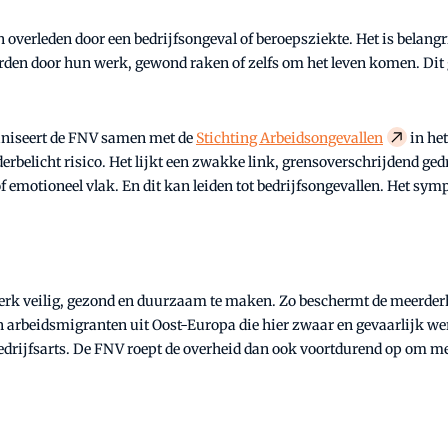
erleden door een bedrijfsongeval of beroepsziekte. Het is belangrijk 
rden door hun werk, gewond raken of zelfs om het leven komen. Dit
ganiseert de FNV samen met de
Stichting Arbeidsongevallen
in he
rbelicht risico. Het lijkt een zwakke link, grensoverschrijdend ge
 emotioneel vlak. En dit kan leiden tot bedrijfsongevallen. Het sym
t werk veilig, gezond en duurzaam te maken. Zo beschermt de meerd
arbeidsmigranten uit Oost-Europa die hier zwaar en gevaarlijk werk
edrijfsarts. De FNV roept de overheid dan ook voortdurend op om me