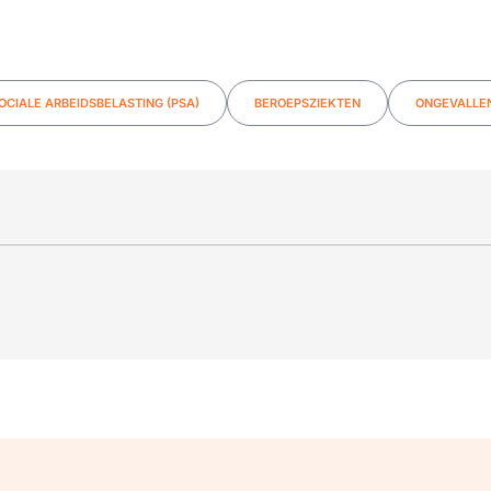
CIALE ARBEIDSBELASTING (PSA)
BEROEPSZIEKTEN
ONGEVALLEN