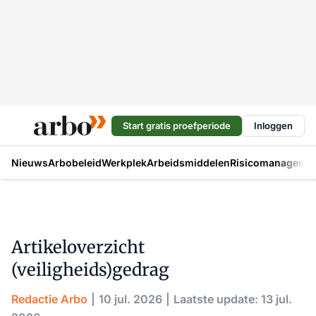
Start gratis proefperiode
Inloggen
Nieuws
Arbobeleid
Werkplek
Arbeidsmiddelen
Risicomanageme
Artikeloverzicht
(veiligheids)gedrag
Redactie Arbo
10 jul. 2026
Laatste update: 13 jul.