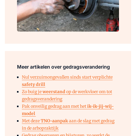
Meer artikelen over gedragsverandering
Nul verzuimongevallen sinds start verplichte
safety drill
Zo buig je
weerstand
op de werkvloer om tot
gedragsverandering
Pak onveilig gedrag aan met het
ik-ik-jij-wij-
model
Met deze
TNO-aanpak
aan de slag met gedrag
in de arbopraktijk
Gedrag observeren en bijsturen, zo werkt de